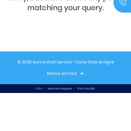
matching your query.
© 2026 Auto Immat Service - Carte Grise en ligne
Retour en haut
CGV
-
Mentions légales
-
© ELYUM 2021