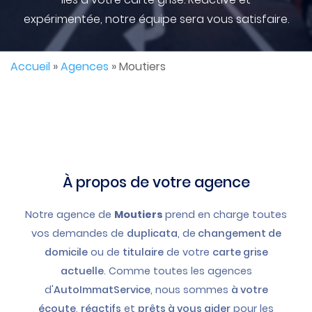
expérimentée, notre équipe sera vous satisfaire.
Accueil
»
Agences
»
Moutiers
À propos de votre agence
Notre agence de
Moutiers
prend en charge toutes
vos demandes de
duplicata
, de
changement de
domicile
ou de
titulaire
de votre
carte grise
actuelle
. Comme toutes les agences
d'
AutoImmatService
, nous sommes
à votre
écoute
,
réactifs
et
prêts à vous aider
pour les