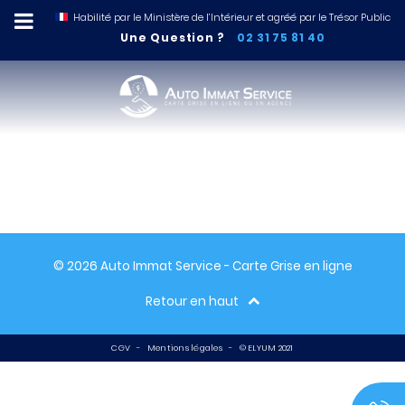
Habilité par le Ministère de l’Intérieur et agréé par le Trésor Public
Une Question ?
02 31 75 81 40
Sorry, but there aren't any posts
matching your query.
© 2026 Auto Immat Service - Carte Grise en ligne
Retour en haut
CGV
-
Mentions légales
-
© ELYUM 2021